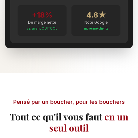
+18%
4.8★
De marge nette
Note Google
vs. avant OUITOOL
moyenne clients
Pensé par un boucher, pour les bouchers
Tout ce qu'il vous faut
en un
seul outil