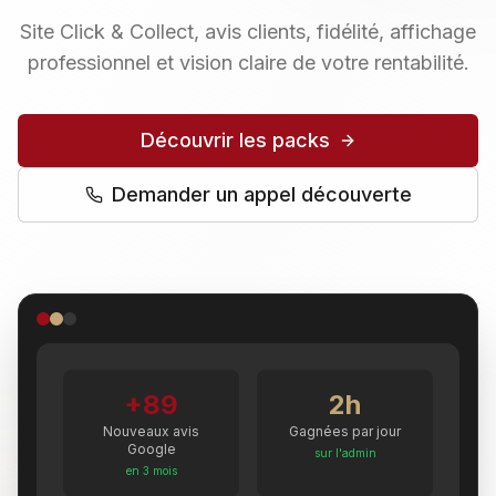
Site Click & Collect, avis clients, fidélité, affichage
professionnel et vision claire de votre rentabilité.
Découvrir les packs
Demander un appel découverte
+89
2h
Nouveaux avis
Gagnées par jour
Google
sur l'admin
en 3 mois